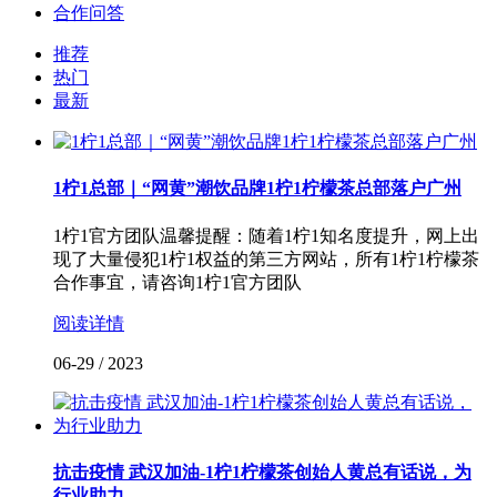
合作问答
推荐
热门
最新
1柠1总部｜“网黄”潮饮品牌1柠1柠檬茶总部落户广州
1柠1官方团队温馨提醒：随着1柠1知名度提升，网上出
现了大量侵犯1柠1权益的第三方网站，所有1柠1柠檬茶
合作事宜，请咨询1柠1官方团队
阅读详情
06-29
/
2023
抗击疫情 武汉加油-1柠1柠檬茶创始人黄总有话说，为
行业助力