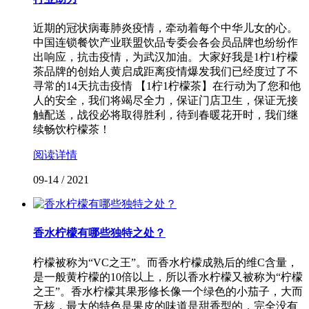
近期的冠状病毒肺炎疫情，牵动着每个中华儿女的心。
中国连锁餐饮产业联盟饮品专委会各会员品牌也纷纷作
出响应，抗击疫情，为武汉加油。大家好我是1柠1柠檬
茶品牌的创始人黄启成距离疫情爆发我们已经度过了不
寻常的14天抗击疫情 【1柠1柠檬茶】在行动为了您和他
人的安全，我们将竭尽全力，保证门店卫生，保证无接
触配送，战役必将取得胜利，待到春暖花开时，我们继
续畅饮柠檬茶！
阅读详情
09-14
/
2021
香水柠檬有哪些独特之处？
柠檬被称为“VC之王”。而香水柠檬成熟后的维C含量，
是一般黄柠檬的10倍以上，所以香水柠檬又被称为“柠檬
之王”。香水柠檬其果形修长像一个绿色的小茄子，大而
无核，最大的特色是果皮的味道是甜香型的，完全没有