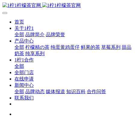
首页
关于1柠1
全部
品牌简介
品牌荣誉
产品中心
全部
柠檬精の茶
纯蛋黄鸡蛋仔
鲜果的茶
草莓系列
甜品
奶茶
纯享系列
1柠1合作
全部
全部门店
在线申请
新闻中心
全部
品牌动态
媒体报道
知识百科
合作问答
联系我们