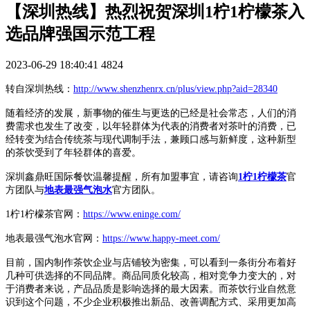
【深圳热线】热烈祝贺深圳1柠1柠檬茶入
选品牌强国示范工程
2023-06-29 18:40:41
4824
转自深圳热线：
http://www.shenzhenrx.cn/plus/view.php?aid=28340
随着经济的发展，新事物的催生与更迭的已经是社会常态，人们的消
费需求也发生了改变，以年轻群体为代表的消费者对茶叶的消费，已
经转变为结合传统茶与现代调制手法，兼顾口感与新鲜度，这种新型
的茶饮受到了年轻群体的喜爱。
深圳鑫鼎旺国际餐饮温馨提醒，所有加盟事宜，请咨询
1柠1柠檬茶
官
方团队与
地表最强气泡水
官方团队。
1柠1柠檬茶官网：
https://www.eninge.com/
地表最强气泡水官网：
https://www.happy-meet.com/
目前，国内制作茶饮企业与店铺较为密集，可以看到一条街分布着好
几种可供选择的不同品牌。商品同质化较高，相对竞争力变大的，对
于消费者来说，产品品质是影响选择的最大因素。而茶饮行业自然意
识到这个问题，不少企业积极推出新品、改善调配方式、采用更加高