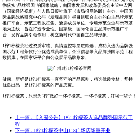
彻落实"品牌强国"的国家战略，由国家发展和改革委员会主管中宏网
（国家经济视窗）与人民日报社旗下《市场报网络版》主办、中国国
际品牌战略研究中心与《发现品牌》栏目组联合主办的自主品牌示范
推广平台。示范工程以征集、遴选成员单位、专项示范企业与示范基
地为主线，旨在打造专业性、国家级、国际化自主品牌示范推广平
台，发挥品牌引领作用，树立新时代中国自主品牌形象。
1柠1柠檬茶经过资质审核、舆情监控等层层筛选，成功入选为品牌强
国示范工程茶饮行业优选成员单位，企业信息录入品牌强国示范工程
数据库，在国家级平台向公众展示品牌形象。
健康、新鲜是1柠1柠檬茶一直坚守的产品原则，精选优质食材，坚持
优良出品，是1柠1柠檬茶的产品态度。
1柠1柠檬茶，只想为“柠”做好一杯柠檬茶。一杯柠檬茶，好喝一辈子！
上一篇
: 【入围公告】1柠1柠檬茶入选品牌强国示范工
程
下一篇
: 1柠1柠檬茶中山118广场店隆重开业