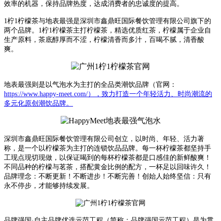
效率的机器，保持品牌热度，达成消费者的忠诚度的提高。
1柠1柠檬茶与地表最强是深圳市鑫鼎旺国际餐饮管理有限公司旗下的
两个品牌。1柠1柠檬茶主打柠檬茶，精选优质红茶，柠檬属于企业自
生产原料，茶底醇厚而不涩，柠檬清香而多汁，百喝不腻，清香酸
爽。
地表最强则是以气泡水为主打的全品类潮饮品牌（官网：
https://www.happy-meet.com/），致力打造一个年轻活力、时尚潮流的
多元化原创潮饮品牌。
深圳市鑫鼎旺国际餐饮管理有限公司创立，以时尚、年轻、活力著
称，是一个以柠檬茶为主打的连锁饮品品牌。每一杯柠檬茶都坚持手
工现点现切现做，以保证喝到的每杯柠檬茶都是口感佳的新鲜酸爽！
不同品种的柠檬与茗茶，搭配黄金比例的配方，一杯足以回味许久！
品牌理念：不断更新！不断进步！不断完善！创始人始终坚信：只有
永不停步，才能够持续发展。
品牌强国·自主品牌优选示范工程（简称：品牌强国示范工程）是为贯