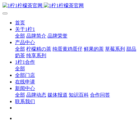
首页
关于1柠1
全部
品牌简介
品牌荣誉
产品中心
全部
柠檬精の茶
纯蛋黄鸡蛋仔
鲜果的茶
草莓系列
甜品
奶茶
纯享系列
1柠1合作
全部
全部门店
在线申请
新闻中心
全部
品牌动态
媒体报道
知识百科
合作问答
联系我们