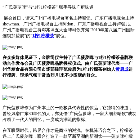
“广氏菠萝啤”与“1柠1柠檬茶”
联手寻味广府味道
展会首日，请来广州广播电视台著名主持嘴记、广东广播电视台主持
showman、广州广播电视台主持阿don、广东广播电视台主持卢弢儿、
广州广播电视台主持邓兆坤五大金牌司仪齐聚“2019年第八届广州国际
连锁加盟展”的“
1柠1柠檬茶
”展位。
在众多媒体见证下，金牌司仪主持了广氏菠萝啤与1柠1柠檬茶品牌联
动合作发布会及广氏菠萝啤品牌授权仪式。由广氏菠萝啤代表——广
州华糖食品有限公司市场部经理范俊彦为1柠1柠檬茶创始人
黄启成
进
行授牌。现场气氛非常热烈,引来不少围观的群众。
广氏菠萝啤作为广州本土的一款极具代表性的饮品，它独特的味道，
曾经风靡广东80年代的人，亦凭借“广氏菠萝啤，一家大细都啱饮”成功
占领了一代人的回忆，一度成为潮流的指标。
在互联网时代，跨界合作才是商业的潮流。在机缘巧合之下，柠檬茶
遇上广氏菠萝啤，联合打造了一款至新至潮的新潮饮——菠萝啤柠檬