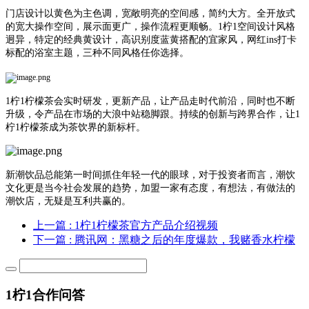
门店设计以黄色为主色调，宽敞明亮的空间感，简约大方。全开放式
的宽大操作空间，展示面更广，操作流程更顺畅。1柠1空间设计风格
迥异，特定的经典黄设计，高识别度蓝黄搭配的宜家风，网红ins打卡
标配的浴室主题，三种不同风格任你选择。
1柠1柠檬茶会实时研发，更新产品，让产品走时代前沿，同时也不断
升级，令产品在市场的大浪中站稳脚跟。持续的创新与跨界合作，让1
柠1柠檬茶成为茶饮界的新标杆。
新潮饮品总能第一时间抓住年轻一代的眼球，对于投资者而言，潮饮
文化更是当今社会发展的趋势，加盟一家有态度，有想法，有做法的
潮饮店，无疑是互利共赢的。
上一篇
: 1柠1柠檬茶官方产品介绍视频
下一篇
: 腾讯网：黑糖之后的年度爆款，我赌香水柠檬
1柠1合作问答