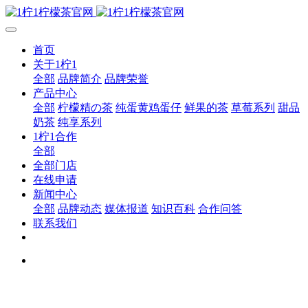
首页
关于1柠1
全部
品牌简介
品牌荣誉
产品中心
全部
柠檬精の茶
纯蛋黄鸡蛋仔
鲜果的茶
草莓系列
甜品
奶茶
纯享系列
1柠1合作
全部
全部门店
在线申请
新闻中心
全部
品牌动态
媒体报道
知识百科
合作问答
联系我们