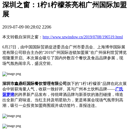
深圳之窗：1柠1柠檬茶亮相广州国际加盟
展
2019-07-09 00:28:02
2206
本文转载自深圳之窗：
http://www.szwindow.cn/2019/0708/196519.html
6月27日，由中国国际贸易促进委员会广州市委员会、上海博华国际展
览有限公司联合主办的“2019广州国际连锁加盟展”在广州保利世贸博览
馆隆重开启。本次展会吸引了国内外数百个餐饮及食品品牌参展，现
场气氛热闹非凡，盛况空前。
深圳市鑫鼎旺国际餐饮管理有限公司
旗下的“1柠1柠檬茶“品牌在此次展
会中斩获海量人气，收获一致好评。其与广州本土饮料品牌——
广氏
菠萝啤
的跨界新产品发布，传统啤酒品牌与新茶饮的激烈碰撞，缔造
出全新广府味道。当红主持及明星助力，更是将展会现场气氛带到高
潮，吸引一众投资加盟商围观并成功签约，喜报连连。