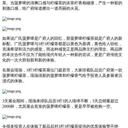
茶。当菠萝啤的清爽口感与柠檬茶的浓茶柠香相碰撞，产生一种新的
刺激口感，给广府味道擦出一道亮丽的火花。
如果说广氏菠萝啤是广府人的回忆，那菠萝啤柠檬茶就是广府人的新
标配。广氏菠萝啤与1柠1柠檬茶都是以黄色为基调，黄色给人轻松，
充满希望和活力的感觉，而这种感觉正是两品牌主打的理念。两品牌
的本次合作不仅为了能给现代年轻人一种新的尝试，更是广府传统文
化的一次大胆创新和新的体验。
在展会现场，1柠1柠檬茶展位门庭若市，大家排着队品尝广府第一款
菠萝啤柠檬茶，现场清新的菠萝啤和柠檬香气给予投资人及参展者沉
浸式的体验。
3天展会期间，现场来排队品尝1柠1的人络绎不断，3天总销量超过
2000杯，尤其展会首发的菠萝啤柠檬茶，更是早早被抢购一空。
令很多投资人在体验了新品后对1柠1柠檬茶提供的优质体验赞不绝