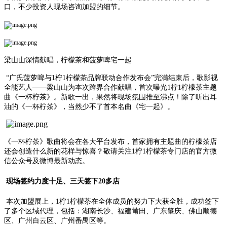
口，不少投资人现场咨询加盟的细节。
梁山山深情献唱，柠檬茶和菠萝啤宅一起
“广氏菠萝啤与1柠1柠檬茶品牌联动合作发布会”完满结束后，歌影视
全能艺人——梁山山为本次跨界合作献唱，首次曝光1柠1柠檬茶主题
曲《一杯柠茶》。新歌一出，果然将现场氛围推至沸点！除了听出耳
油的《一杯柠茶》，当然少不了首本名曲《宅一起》。
《一杯柠茶》歌曲将会在各大平台发布，首家拥有主题曲的柠檬茶店
还会创造什么新的花样与惊喜？敬请关注1柠1柠檬茶专门店的官方微
信公众号及微博最新动态。
现场签约力度十足、三天签下20多店
本次加盟展上，1柠1柠檬茶在全体成员的努力下大获全胜，成功签下
了多个区域代理，包括：湖南长沙、福建莆田、广东肇庆、佛山顺德
区、广州白云区、广州番禺区等。