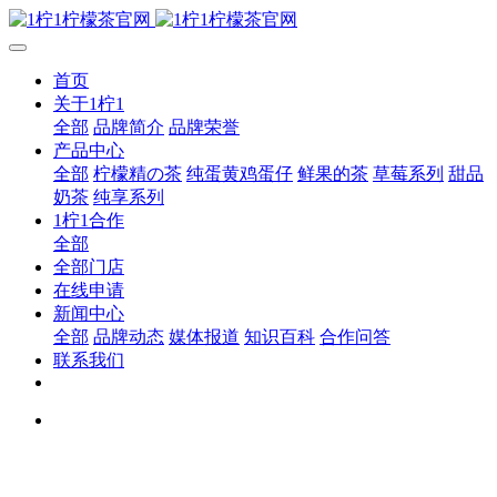
首页
关于1柠1
全部
品牌简介
品牌荣誉
产品中心
全部
柠檬精の茶
纯蛋黄鸡蛋仔
鲜果的茶
草莓系列
甜品
奶茶
纯享系列
1柠1合作
全部
全部门店
在线申请
新闻中心
全部
品牌动态
媒体报道
知识百科
合作问答
联系我们