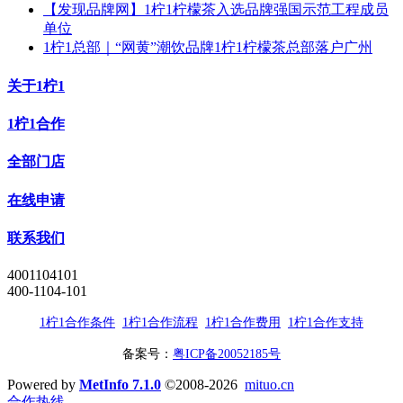
【发现品牌网】1柠1柠檬茶入选品牌强国示范工程成员
单位
1柠1总部｜“网黄”潮饮品牌1柠1柠檬茶总部落户广州
关于1柠1
1柠1合作
全部门店
在线申请
联系我们
4001104101
400-1104-101
1柠1合作条件
1柠1合作流程
1柠1合作费用
1柠1合作支持
备案号：
粤ICP备20052185号
Powered by
MetInfo 7.1.0
©2008-2026
mituo.cn
合作热线