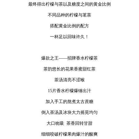
最终得出柠檬与茶以及糖度之间的黄金比例
不同品种的柠檬与茗茶
搭配黄金比例的配方
一杯足以回味许久！
爆款之王——招牌香水柠檬茶
茶韵悠长的花果香蜜甜红茶
茶汤清亮不涩喉
15片香水柠檬爆锤出汁
加入手工的熬煮太古蔗糖
倒入茶汤及冰块大力摇晃均匀
大口吮吸 茶香回转甘甜
细细咬破柠檬果肉爆汁的酸爽