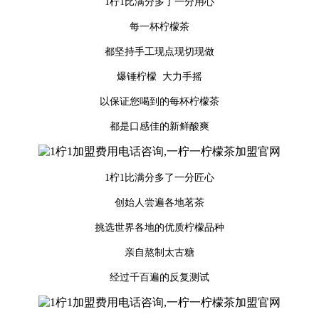
1柠1比满分多了一分用心
每一杯柠檬茶
都坚持手工现点现切现做
爆锤柠檬 大力手摇
以保证您喝到的每杯柠檬茶
都是口感佳的新鲜酸爽
1柠1比满分多了一分匠心
创始人尝遍各地茗茶
挑选世界各地的优质柠檬品种
亲自熬制太古糖
经过千百遍的反复测试