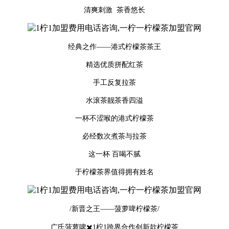
清爽刺激 茶香悠长
经典之作——港式柠檬茶茶王
精选优质拼配红茶
手工反复拉茶
水滚茶靓茶香四溢
一杯不涩喉的港式柠檬茶
必经数次煮茶与拉茶
这一杯 百喝不腻
于柠檬茶界值得拥有姓名
/新晋之王——菠萝啤柠檬茶/
广氏菠萝啤✖️1柠1跨界合作创新款柠檬茶