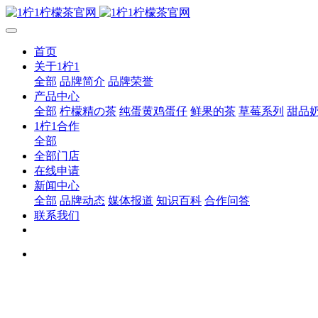
首页
关于1柠1
全部
品牌简介
品牌荣誉
产品中心
全部
柠檬精の茶
纯蛋黄鸡蛋仔
鲜果的茶
草莓系列
甜品
1柠1合作
全部
全部门店
在线申请
新闻中心
全部
品牌动态
媒体报道
知识百科
合作问答
联系我们