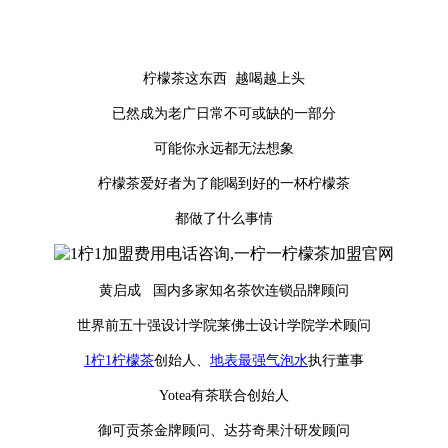
柠檬茶这东西 越喝越上头
已然成为老广日常不可或缺的一部分
可能你永远都无法想象
柠檬茶爱好者为了能喝到好的一杯柠檬茶
都做了什么事情
黄启成 国内多家知名茶饮连锁品牌顾问
世界前五十强设计学院莱佛士设计学院学术顾问
1柠1柠檬茶
创始人、
地表最强气泡水
执行董事
Yotea有茶联合创始人
御可贡茶金牌顾问、达芬奇果汁研发顾问