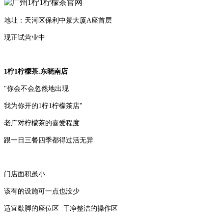
地址：天河区保利中景大厦A座首层
现正试营业中
1柠1柠檬茶.东晓南店
"你会不会忽然地出现
我为你开的1柠1柠檬茶店"
老广对柠檬茶的喜爱程度
跟一日三餐四季都得过活无异
门店面积虽小
该有的设施可一点也没少
适宜歇脚的座位区 干净整洁的操作区