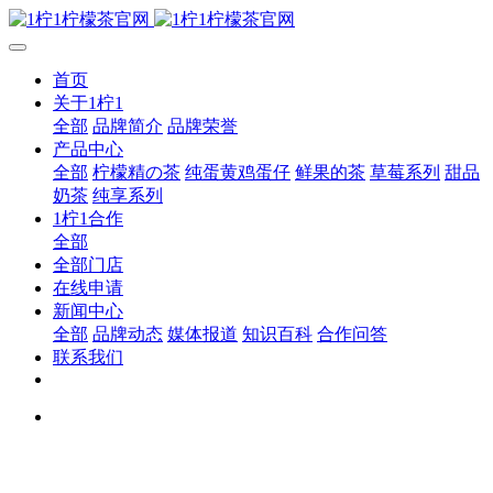
首页
关于1柠1
全部
品牌简介
品牌荣誉
产品中心
全部
柠檬精の茶
纯蛋黄鸡蛋仔
鲜果的茶
草莓系列
甜品
奶茶
纯享系列
1柠1合作
全部
全部门店
在线申请
新闻中心
全部
品牌动态
媒体报道
知识百科
合作问答
联系我们