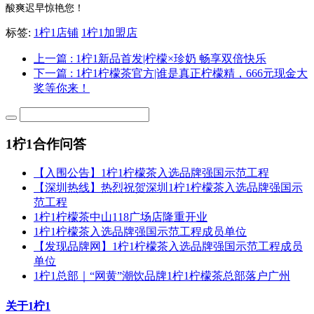
酸爽迟早惊艳您！
标签:
1柠1店铺
1柠1加盟店
上一篇
: 1柠1新品首发|柠檬×珍奶 畅享双倍快乐
下一篇
: 1柠1柠檬茶官方|谁是真正柠檬精，666元现金大
奖等你来！
1柠1合作问答
【入围公告】1柠1柠檬茶入选品牌强国示范工程
【深圳热线】热烈祝贺深圳1柠1柠檬茶入选品牌强国示
范工程
1柠1柠檬茶中山118广场店隆重开业
1柠1柠檬茶入选品牌强国示范工程成员单位
【发现品牌网】1柠1柠檬茶入选品牌强国示范工程成员
单位
1柠1总部｜“网黄”潮饮品牌1柠1柠檬茶总部落户广州
关于1柠1