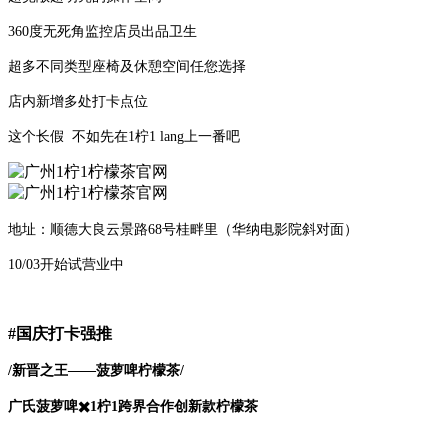
360度无死角监控店员出品卫生
超多不同类型座椅及休憩空间任您选择
店内新增多处打卡点位
这个长假 不如先在1柠1 lang上一番吧
地址：顺德大良云景路68号桂畔里（华纳电影院斜对面）
10/03开始试营业中
#国庆打卡强推
/新晋之王——菠萝啤柠檬茶/
广氏菠萝啤✖️1柠1跨界合作创新款柠檬茶