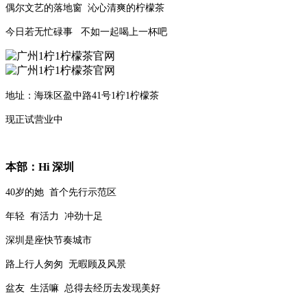
偶尔文艺的落地窗 沁心清爽的柠檬茶
今日若无忙碌事 不如一起喝上一杯吧
地址：海珠区盈中路41号1柠1柠檬茶
现正试营业中
本部：Hi 深圳
40岁的她 首个先行示范区
年轻 有活力 冲劲十足
深圳是座快节奏城市
路上行人匆匆 无暇顾及风景
盆友 生活嘛 总得去经历去发现美好