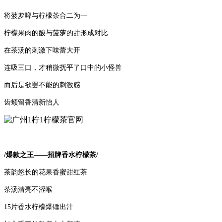
将菠萝啤与柠檬茶合二为一
柠檬果肉的酸与菠萝的甜形成对比
在茶汤的刺激下味蕾大开
连吸三口，才稍微抚平了口中的小怪兽
而后是欲罢不能的刺激感
齿颊留香清新怡人
/爆款之王——招牌香水柠檬茶/
茶韵悠长的花果香蜜甜红茶
茶汤清亮不涩喉
15片香水柠檬爆锤出汁