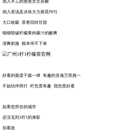
加入手工的熬煮太古蔗糖
倒入茶汤及冰块大力摇晃均匀
大口吮吸 茶香回转甘甜
细细咬破柠檬果肉爆汁的酸爽
清爽刺激 根本停不下来
好看的脸蛋千篇一律 有趣的灵魂万里挑一
不如结伴而行 柠负责有趣 我负责好看
如果您所在的城市
还没见到1柠1的身影
别着急