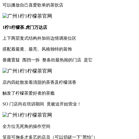
可以播放自己喜爱歌单的茶饮店
1柠1柠檬茶.虎门万达店
上下两层复式结构外加街边情调座位区
搭配着最黄、最亮、风格独特的装饰
毋庸置疑 围挡一拆 整条街最热闹的门店 是它
店内四处散发着清甜的茶香及柠檬清香
触发了柠檬茶爱好者的茶瘾
SO 门店尚在培训期间 竟被迫开始营业！
全方位无死角的操作空间
笑容可掬多才多艺的店员（可以切磋一下"黑怕"）