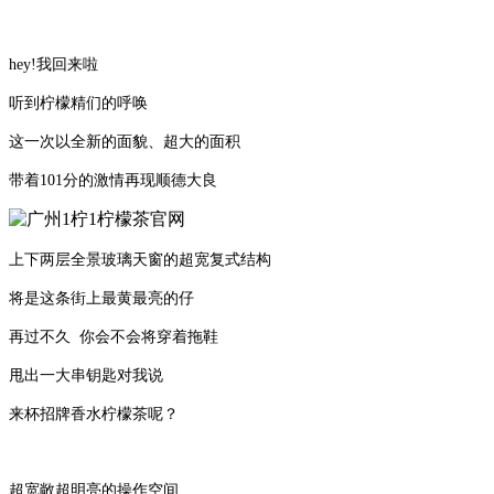
hey!我回来啦
听到柠檬精们的呼唤
这一次以全新的面貌、超大的面积
带着101分的激情再现顺德大良
上下两层全景玻璃天窗的超宽复式结构
将是这条街上最黄最亮的仔
再过不久 你会不会将穿着拖鞋
甩出一大串钥匙对我说
来杯招牌香水柠檬茶呢？
超宽敞超明亮的操作空间