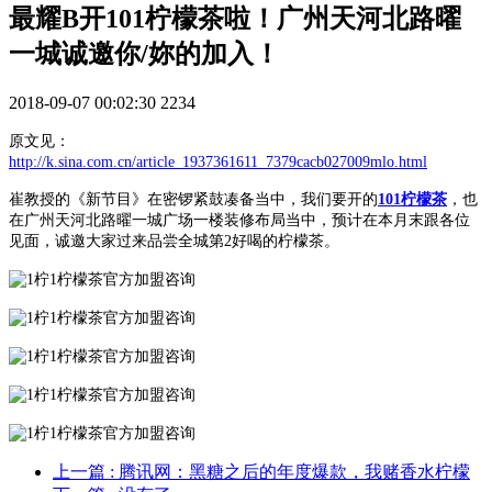
最耀B开101柠檬茶啦！广州天河北路曜
一城诚邀你/妳的加入！
2018-09-07 00:02:30
2234
原文见：
http://k.sina.com.cn/article_1937361611_7379cacb027009mlo.html
崔教授的《新节目》在密锣紧鼓凑备当中，我们要开的
101柠檬茶
，也
在广州天河北路曜一城广场一楼装修布局当中，预计在本月末跟各位
见面，诚邀大家过来品尝全城第2好喝的柠檬茶。
上一篇
: 腾讯网：黑糖之后的年度爆款，我赌香水柠檬