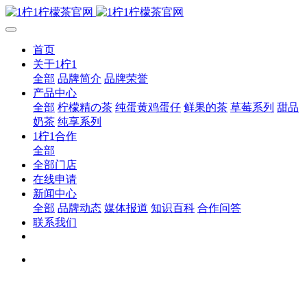
首页
关于1柠1
全部
品牌简介
品牌荣誉
产品中心
全部
柠檬精の茶
纯蛋黄鸡蛋仔
鲜果的茶
草莓系列
甜品
奶茶
纯享系列
1柠1合作
全部
全部门店
在线申请
新闻中心
全部
品牌动态
媒体报道
知识百科
合作问答
联系我们