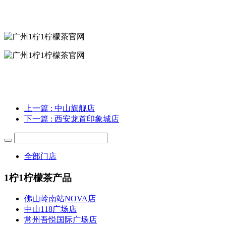
上一篇
: 中山旗舰店
下一篇
: 西安龙首印象城店
全部门店
1柠1柠檬茶产品
佛山岭南站NOVA店
中山118广场店
常州吾悦国际广场店