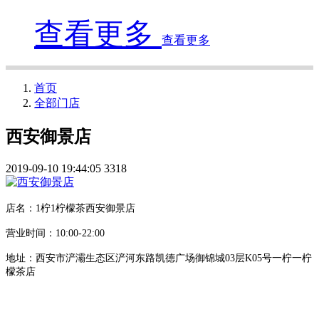
查看更多
查看更多
首页
全部门店
西安御景店
2019-09-10 19:44:05
3318
店名：1柠1柠檬茶西安御景店
营业时间：10:00-22:00
地址：西安市浐灞生态区浐河东路凯德广场御锦城03层K05号一柠一柠
檬茶店