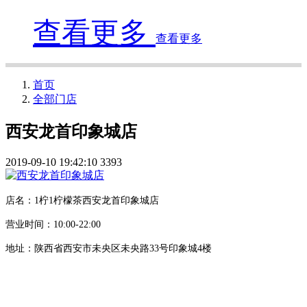
查看更多
查看更多
首页
全部门店
西安龙首印象城店
2019-09-10 19:42:10
3393
店名：1柠1柠檬茶西安龙首印象城店
营业时间：10:00-22:00
地址：陕西省西安市未央区未央路33号印象城4楼