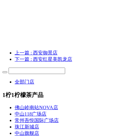
上一篇
: 西安御景店
下一篇
: 西安红星美凯龙店
全部门店
1柠1柠檬茶产品
佛山岭南站NOVA店
中山118广场店
常州吾悦国际广场店
珠江新城店
中山旗舰店