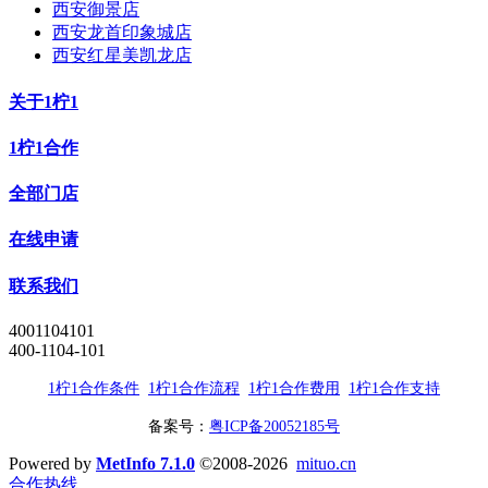
西安御景店
西安龙首印象城店
西安红星美凯龙店
关于1柠1
1柠1合作
全部门店
在线申请
联系我们
4001104101
400-1104-101
1柠1合作条件
1柠1合作流程
1柠1合作费用
1柠1合作支持
备案号：
粤ICP备20052185号
Powered by
MetInfo 7.1.0
©2008-2026
mituo.cn
合作热线