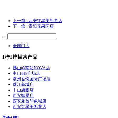
上一篇
: 西安红星美凯龙店
下一篇
: 贵阳花果园店
全部门店
1柠1柠檬茶产品
佛山岭南站NOVA店
中山118广场店
常州吾悦国际广场店
珠江新城店
中山旗舰店
西安御景店
西安龙首印象城店
西安红星美凯龙店
关于1柠1