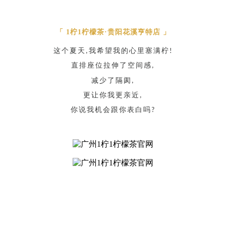
「
1柠1柠檬茶·贵阳花溪亨特店 」
这个夏天
我希望我的心里塞满柠
,
!
直排座位拉伸了空间感
,
减少了隔阂
,
更让你我更亲近
,
你说我机会跟你表白吗
?