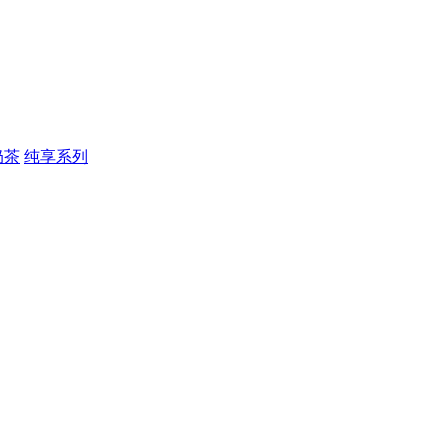
奶茶
纯享系列