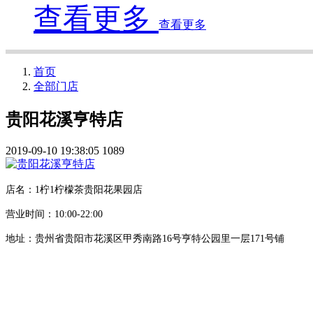
查看更多
查看更多
首页
全部门店
贵阳花溪亨特店
2019-09-10 19:38:05
1089
店名：1柠1柠檬茶贵阳花果园店
营业时间：10:00-22:00
地址：贵州省贵阳市花溪区甲秀南路16号亨特公园里一层171号铺