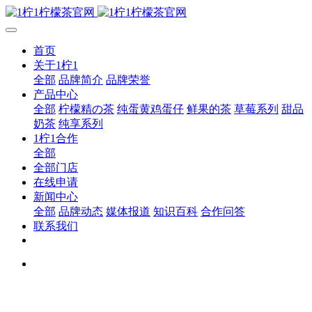
首页
关于1柠1
全部
品牌简介
品牌荣誉
产品中心
全部
柠檬精の茶
纯蛋黄鸡蛋仔
鲜果的茶
草莓系列
甜品
奶茶
纯享系列
1柠1合作
全部
全部门店
在线申请
新闻中心
全部
品牌动态
媒体报道
知识百科
合作问答
联系我们