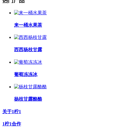
热门产品
来一桶水果茶
西西杨枝甘露
葡萄冻冻冰
杨枝甘露酪酪
关于1柠1
1柠1合作