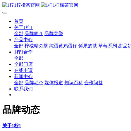
首页
关于1柠1
全部
品牌简介
品牌荣誉
产品中心
全部
柠檬精の茶
纯蛋黄鸡蛋仔
鲜果的茶
草莓系列
甜品
1柠1合作
全部
全部门店
在线申请
新闻中心
全部
品牌动态
媒体报道
知识百科
合作问答
联系我们
品牌动态
关于1柠1