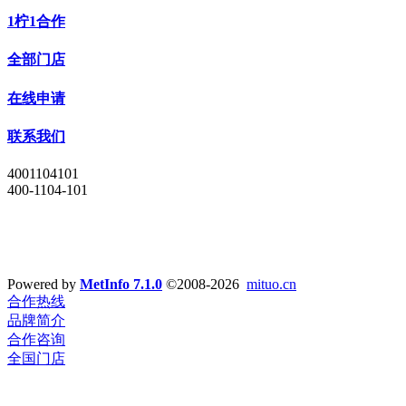
1柠1合作
全部门店
在线申请
联系我们
4001104101
400-1104-101
Powered by
MetInfo 7.1.0
©2008-2026
mituo.cn
合作热线
品牌简介
合作咨询
全国门店