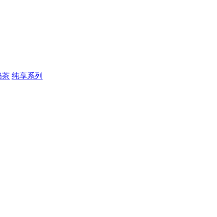
奶茶
纯享系列