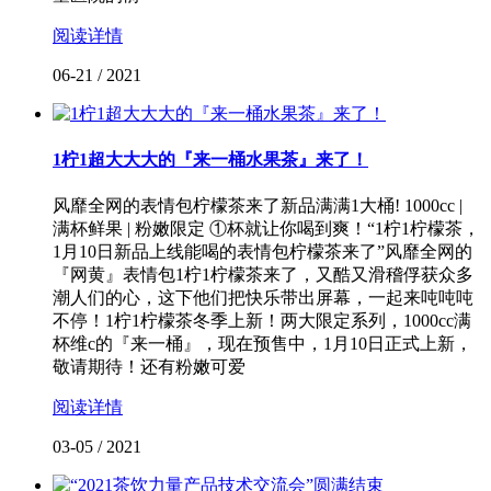
阅读详情
06-21
/
2021
1柠1超大大大的『来一桶水果茶』来了！
风靡全网的表情包柠檬茶来了新品满满1大桶! 1000cc |
满杯鲜果 | 粉嫩限定 ①杯就让你喝到爽！“1柠1柠檬茶，
1月10日新品上线能喝的表情包柠檬茶来了”风靡全网的
『网黄』表情包1柠1柠檬茶来了，又酷又滑稽俘获众多
潮人们的心，这下他们把快乐带出屏幕，一起来吨吨吨
不停！1柠1柠檬茶冬季上新！两大限定系列，1000cc满
杯维c的『来一桶』，现在预售中，1月10日正式上新，
敬请期待！还有粉嫩可爱
阅读详情
03-05
/
2021