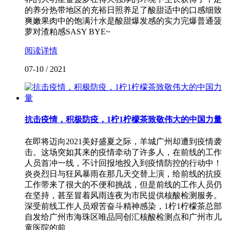
的养分热带地区的充裕日照养足了酸甜适中的口感细致
爽嫩果肉中的饱满汁水是酸甜爆发感的实力完爆普通菠
萝对渣粕感SASY BYE~
阅读详情
07-10
/
2021
抗击疫情，积极防疫，1柠1柠檬茶致敬伟大的中国力量
在即将迈向2021美好盛夏之际，羊城广州却遭到疫情袭
击。这场突如其来的疫情牵动了许多人，在前线的工作
人员首冲一线，不计回报地投入到疫情防控的行动中！
炎炎烈日与狂风暴雨在那几天交替上演，给前线的抗疫
工作带来了很大的不便和挑战，但是前线的工作人员仍
在坚持，甚至冒着风雨连夜为市民提供核酸检测服务。
深受前线工作人员艰苦奋斗精神感染，1柠1柠檬茶总部
自发给广州市海珠区唯品同创汇核酸检测点和广州市儿
童医院的前