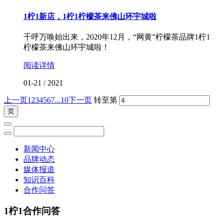
1柠1新店，1柠1柠檬茶来佛山环宇城啦
千呼万唤始出来，2020年12月，“网黄”柠檬茶品牌1柠1
柠檬茶来佛山环宇城啦！
阅读详情
01-21
/
2021
上一页
1
2
3
4
5
6
7
...10
下一页
转至第
新闻中心
品牌动态
媒体报道
知识百科
合作问答
1柠1合作问答