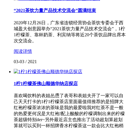
“2021茶饮力量产品技术交流会”圆满结束
2020年12月26日，广东省连锁经营协会茶饮专委会于西
城盈大创意园举办“2021茶饮力量产品技术交流会”，1柠
1柠檬茶、靠杯奶茶、利宾纳等将近20个茶饮品牌出席本
次交流会。
阅读详情
03-03
/
2021
1柠1柠檬茶佛山顺德华纳店探店
喜欢喝饮料的表姐怂恿了表哥和表姐夫开了一家可以自
己天天打卡的1柠1柠檬茶店里面最值得推荐的是招牌大
红袍柠檬茶浓浓的茶味是我的最爱啦我对红茶不是一般
的热爱更何况是大红袍!配上酸酸的柠檬调制出来的柠檬
茶超级特别der~另外最近店主也推出了活动超划算超划
算就可以买到一杯招牌香水柠檬茶这一款会比大红袍稍