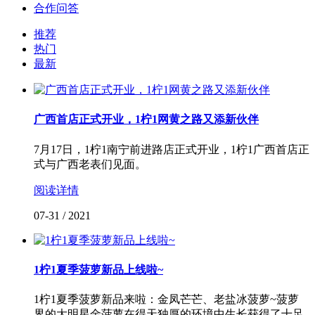
合作问答
推荐
热门
最新
广西首店正式开业，1柠1网黄之路又添新伙伴
7月17日，1柠1南宁前进路店正式开业，1柠1广西首店正
式与广西老表们见面。
阅读详情
07-31
/
2021
1柠1夏季菠萝新品上线啦~
1柠1夏季菠萝新品来啦：金凤芒芒、老盐冰菠萝~菠萝
界的大明星金菠萝在得天独厚的环境中生长获得了十足