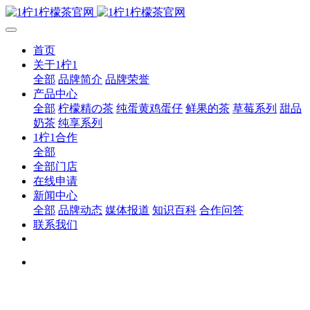
首页
关于1柠1
全部
品牌简介
品牌荣誉
产品中心
全部
柠檬精の茶
纯蛋黄鸡蛋仔
鲜果的茶
草莓系列
甜品
奶茶
纯享系列
1柠1合作
全部
全部门店
在线申请
新闻中心
全部
品牌动态
媒体报道
知识百科
合作问答
联系我们