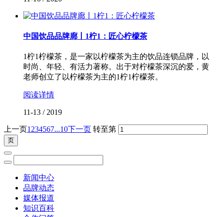
中国饮品品牌廊丨1柠1：匠心柠檬茶
1柠1柠檬茶，是一家以柠檬茶为主的饮品连锁品牌，以
时尚、年轻、有活力著称。出于对柠檬茶深沉的爱，黄
老师创立了以柠檬茶为主的1柠1柠檬茶。
阅读详情
11-13
/
2019
上一页
1
2
3
4
5
6
7
...10
下一页
转至第
新闻中心
品牌动态
媒体报道
知识百科