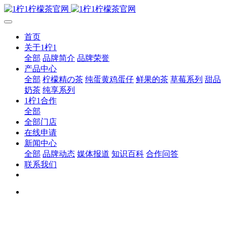
首页
关于1柠1
全部
品牌简介
品牌荣誉
产品中心
全部
柠檬精の茶
纯蛋黄鸡蛋仔
鲜果的茶
草莓系列
甜品
奶茶
纯享系列
1柠1合作
全部
全部门店
在线申请
新闻中心
全部
品牌动态
媒体报道
知识百科
合作问答
联系我们